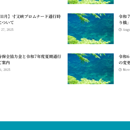
～11月】寸又峡プロムナード通行時
令和
について
り橋
 27, 2025
Augu
谷保全協力金と令和7年度夏期通行
令和
ご案内
の変
6, 2025
Nov