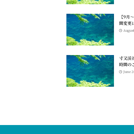
【9月
間変更
August
寸又渓
時間の
June 2