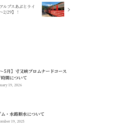
アルプスあぷとライ
2/29】！
月～5月】寸又峡プロムナードコース
行時間について
uary 19, 2026
ダム・水路断水について
mber 19, 2025