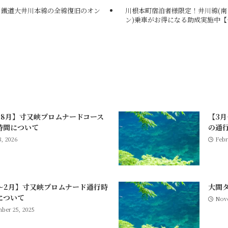
川鐵道大井川本線の全線復旧のオン
川根本町宿泊者様限定！井川線(南
ン)乗車がお得になる助成実施中【〜
～8月】寸又峡プロムナードコース
【3
時間について
の通
, 2026
Febr
月～2月】寸又峡プロムナード通行時
大間
について
Nove
ber 25, 2025