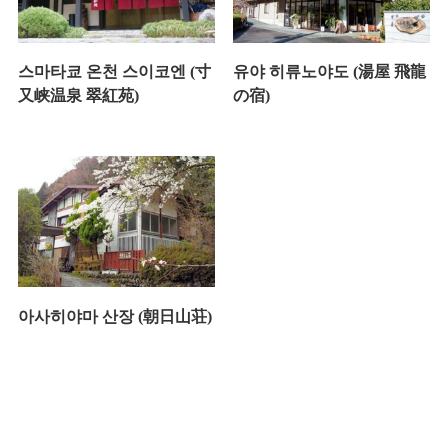
스마타쿄 온천 스이코엔 (寸
유야 히류노야도 (湯屋 飛龍
又峡温泉 翠紅苑)
の宿)
아사히야마 산장 (朝日山荘)