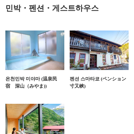
민박・펜션・게스트하우스
온천민박 미야마 (温泉民
펜션 스마타쿄 (ペンション
宿 深山（みやま))
寸又峡)