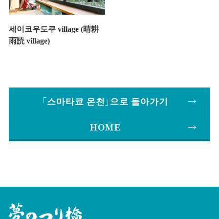
세이코우도쿠 village (晴耕
雨読 village)
｢스마타쿄 온천｣으로 돌아가기
HOME