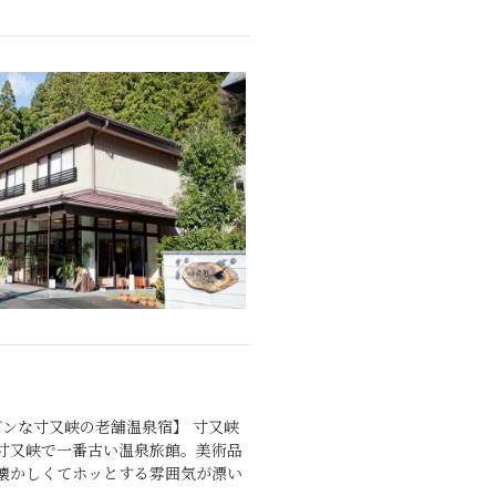
ンな寸又峡の老舗温泉宿】 寸又峡
寸又峡で一番古い温泉旅館。美術品
懐かしくてホッとする雰囲気が漂い