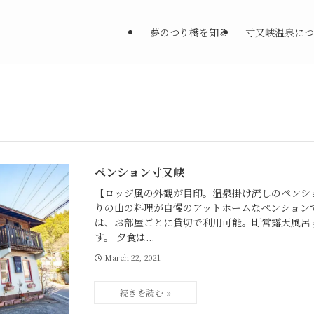
夢のつり橋を知る
寸又峡温泉につ
ペンション寸又峡
【ロッジ風の外観が目印。温泉掛け流しのペンシ
りの山の料理が自慢のアットホームなペンション
は、お部屋ごとに貸切で利用可能。町営露天風呂
す。 夕食は...
March 22, 2021