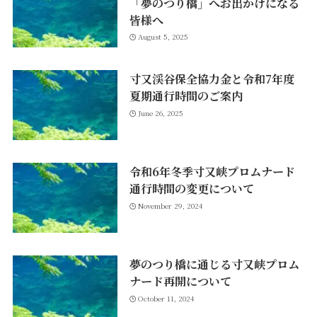
「夢のつり橋」へお出かけになる
皆様へ
August 5, 2025
寸又渓谷保全協力金と令和7年度
夏期通行時間のご案内
June 26, 2025
令和6年冬季寸又峡プロムナード
通行時間の変更について
November 29, 2024
夢のつり橋に通じる寸又峡プロム
ナード再開について
October 11, 2024